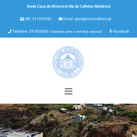
Santa Casa da Misericórdia da Calheta (Madeira)
NIF: 511033982
Email:
geral@scmcalheta.pt
Telefone: 291820600
Facebook
(Chamada para a rede fixa nacional)