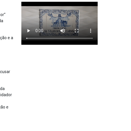
or”
da
ção e a
ecusar
 da
uidador
ção e