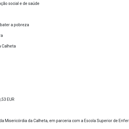
nção social e de saúde
mbater a pobreza
ra
a Calheta
0,53 EUR
 da Misericórdia da Calheta, em parceria com a Escola Superior de En