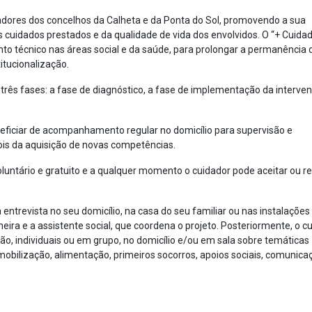
idadores dos concelhos da Calheta e da Ponta do Sol, promovendo a sua
 cuidados prestados e da qualidade de vida dos envolvidos. O “+ Cuidad
to técnico nas áreas social e da saúde, para prolongar a permanência 
titucionalização.
rês fases: a fase de diagnóstico, a fase de implementação da interven
eneficiar de acompanhamento regular no domicílio para supervisão e
is da aquisição de novas competências.
voluntário e gratuito e a qualquer momento o cuidador pode aceitar ou r
 entrevista no seu domicílio, na casa do seu familiar ou nas instalações
ira e a assistente social, que coordena o projeto. Posteriormente, o c
ão, individuais ou em grupo, no domicílio e/ou em sala sobre temáticas
 mobilização, alimentação, primeiros socorros, apoios sociais, comunica