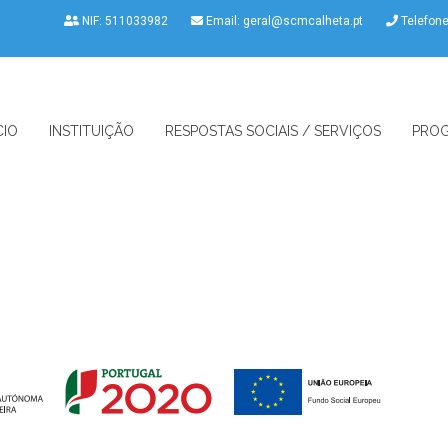
NIF: 511033982
Email:
geral@scmcalheta.pt
Telefon
CIO
INSTITUIÇÃO
RESPOSTAS SOCIAIS / SERVIÇOS
PROG