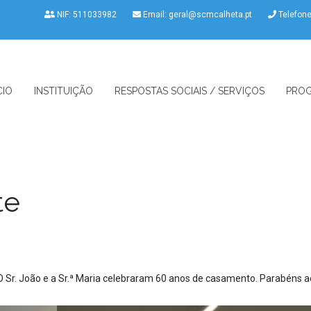
NIF: 511033982
Email:
geral@scmcalheta.pt
Telefon
CIO
INSTITUIÇÃO
RESPOSTAS SOCIAIS / SERVIÇOS
PROG
te
O Sr. João e a Sr.ª Maria celebraram 60 anos de casamento. Parabéns ao