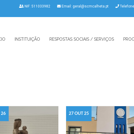
NIF: 511033982
Email:
geral@scmcalheta.pt
Telefon
CIO
INSTITUIÇÃO
RESPOSTAS SOCIAIS / SERVIÇOS
PROG
 26
27 OUT 25