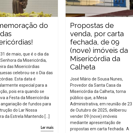
memoração do
Propostas de
 das
venda, por carta
ericórdias!
fechada, de 09
(nove) imóveis da
 31 de maio, que é o dia da
Misericórdia da
Senhora da Misericórdia,
Calheta
ira das Misericórdias
uesas celebrou-se o Dia das
córdias. Esta data é
José Mário de Sousa Nunes,
ularmente especial para a
Provedor da Santa Casa da
uição, pois era quando se
Misericórdia da Calheta, torna
ava a Festa da Misericórdia
público que, a Mesa
 angariação de fundos para
Administrativa, em reunião de 23
trução do Lar Nossa
de Outubro de 2025, deliberou
a da Estrela Mantendo […]
vender 09 (nove) imóveis
mediante apresentação de
Ler mais
propostas em carta fechada. A