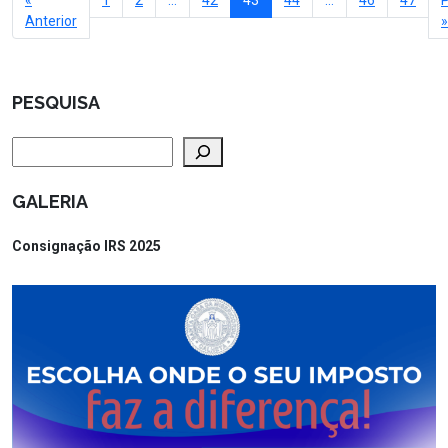
«
1
2
…
42
43
44
…
46
47
Anterior
»
PESQUISA
Pesquisar
GALERIA
Consignação IRS 2025