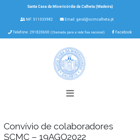
Santa Casa da Misericórdia da Calheta (Madeira)
NIF: 511033982
Email:
geral@scmcalheta.pt
Telefone: 291820600
Facebook
(Chamada para a rede fixa nacional)
Convívio de colaboradores
SCMC – 19AGO2022