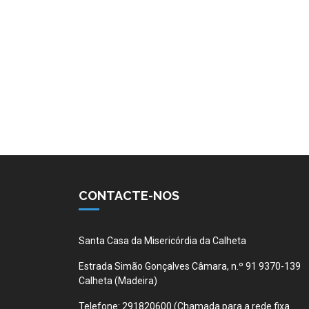
CONTACTE-NOS
Santa Casa da Misericórdia da Calheta
Estrada Simão Gonçalves Câmara, n.º 91 9370-139
Calheta (Madeira)
Telefone:
291820600 (Chamada para a rede fixa