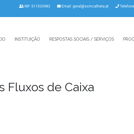
NIF: 511033982
Email:
geral@scmcalheta.pt
Telefon
CIO
INSTITUIÇÃO
RESPOSTAS SOCIAIS / SERVIÇOS
PROG
 Fluxos de Caixa