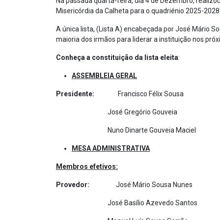
Na passada quarta-feira, dia 4 de Dezembro, realizou
Misericórdia da Calheta para o quadriénio 2025-2028
A única lista, (Lista A) encabeçada por José Mário S
maioria dos irmãos para liderar a instituição nos pró
Conheça a constituição da lista eleita
:
ASSEMBLEIA GERAL
Presidente:
Francisco Félix Sousa
José Gregório Gouveia
Nuno Dinarte Gouveia Maciel
MESA ADMINISTRATIVA
Membros efetivos:
Provedor:
José Mário Sousa Nunes
José Basílio Azevedo Santos