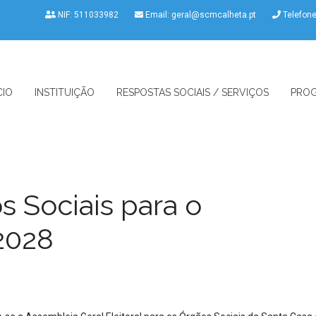
NIF: 511033982
Email:
geral@scmcalheta.pt
Telefon
CIO
INSTITUIÇÃO
RESPOSTAS SOCIAIS / SERVIÇOS
PROG
s Sociais para o
2028