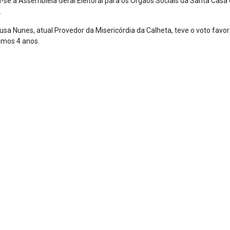
-se a Assembleia Geral Eleitoral para os Órgãos Sociais da Santa Casa
.
ousa Nunes, atual Provedor da Misericórdia da Calheta, teve o voto favor
ximos 4 anos.