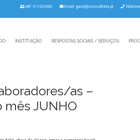
NIF: 511033982
Email:
geral@scmcalheta.pt
Telefon
CIO
INSTITUIÇÃO
RESPOSTAS SOCIAIS / SERVIÇOS
PROG
aboradores/as –
do mês JUNHO