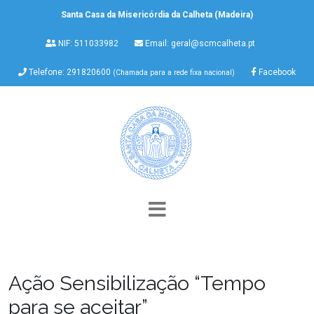
Santa Casa da Misericórdia da Calheta (Madeira)
NIF: 511033982
Email:
geral@scmcalheta.pt
Telefone: 291820600
Facebook
(Chamada para a rede fixa nacional)
Ação Sensibilização “Tempo
para se aceitar”