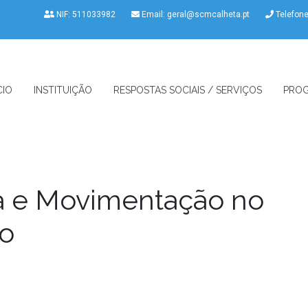
NIF: 511033982
Email:
geral@scmcalheta.pt
Telefon
CIO
INSTITUIÇÃO
RESPOSTAS SOCIAIS / SERVIÇOS
PROG
ca e Movimentação no
io