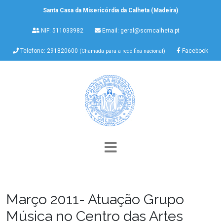
Santa Casa da Misericórdia da Calheta (Madeira)
NIF: 511033982
Email:
geral@scmcalheta.pt
Telefone: 291820600
Facebook
(Chamada para a rede fixa nacional)
Março 2011- Atuação Grupo
Música no Centro das Artes