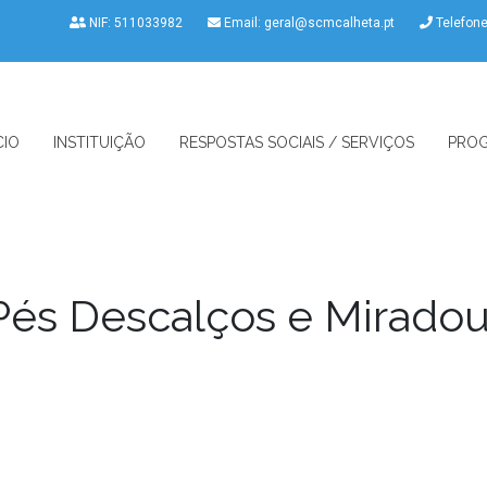
NIF: 511033982
Email:
geral@scmcalheta.pt
Telefon
CIO
INSTITUIÇÃO
RESPOSTAS SOCIAIS / SERVIÇOS
PROG
Pés Descalços e Miradou