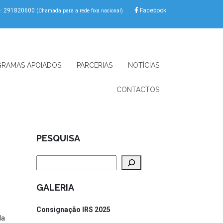
e: 291820600
Facebook
(Chamada para a rede fixa nacional)
RAMAS APOIADOS
PARCERIAS
NOTÍCIAS
CONTACTOS
PESQUISA
Pesquisar
GALERIA
Consignação IRS 2025
da