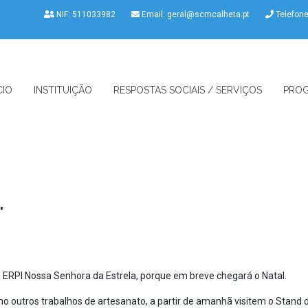
NIF: 511033982
Email:
geral@scmcalheta.pt
Telefon
CIO
INSTITUIÇÃO
RESPOSTAS SOCIAIS / SERVIÇOS
PROG
.
ERPI Nossa Senhora da Estrela, porque em breve chegará o Natal.
mo outros trabalhos de artesanato, a partir de amanhã visitem o Stand 