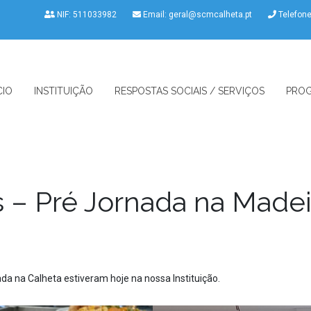
NIF: 511033982
Email:
geral@scmcalheta.pt
Telefon
CIO
INSTITUIÇÃO
RESPOSTAS SOCIAIS / SERVIÇOS
PROG
 – Pré Jornada na Madei
ada na Calheta estiveram hoje na nossa Instituição.