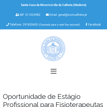
Santa Casa da Misericórdia da Calheta (Madeira)
NIF: 511033982
Email:
geral@scmcalheta.pt
Telefone: 291820600
Facebook
(Chamada para a rede fixa nacional)
Oportunidade de Estágio
Profissional para Fisioterapeutas