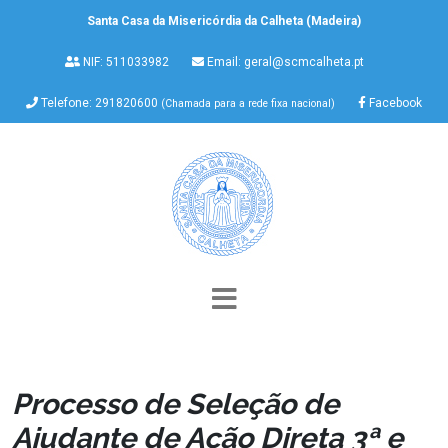
Santa Casa da Misericórdia da Calheta (Madeira)
NIF: 511033982
Email:
geral@scmcalheta.pt
Telefone: 291820600
Facebook
(Chamada para a rede fixa nacional)
Processo de Seleção de
Ajudante de Ação Direta 3ª e