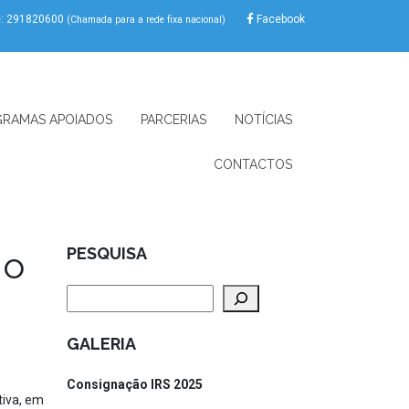
e: 291820600
Facebook
(Chamada para a rede fixa nacional)
RAMAS APOIADOS
PARCERIAS
NOTÍCIAS
CONTACTOS
no
PESQUISA
Pesquisar
GALERIA
Consignação IRS 2025
tiva, em