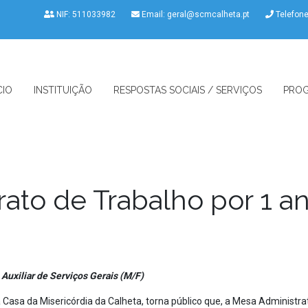
NIF: 511033982
Email:
geral@scmcalheta.pt
Telefon
CIO
INSTITUIÇÃO
RESPOSTAS SOCIAIS / SERVIÇOS
PROG
to de Trabalho por 1 a
Auxiliar de Serviços Gerais (M/F)
 da Misericórdia da Calheta, torna público que, a Mesa Administra