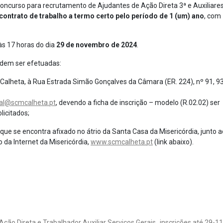
concurso para recrutamento de Ajudantes de Ação Direta 3ª e Auxiliare
contrato de trabalho a termo certo pelo período de 1 (um) ano
, com
 17 horas do dia
29 de novembro de 2024
.
odem ser efetuadas:
 Calheta, à Rua Estrada Simão Gonçalves da Câmara (ER. 224), nº 91, 
al@scmcalheta.pt
, devendo a ficha de inscrição – modelo (R.02.02) ser
icitados;
se encontra afixado no átrio da Santa Casa da Misericórdia, junto a
o da Internet da Misericórdia,
www.scmcalheta.pt
(link abaixo).
o Direta e Trabalhador Auxiliar Serviços Gerais_inscrições até 29-1