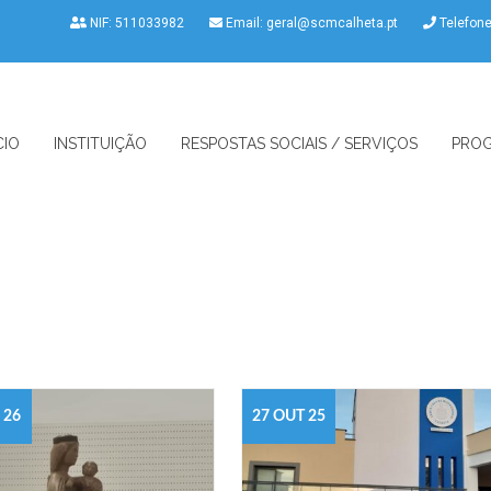
NIF: 511033982
Email:
geral@scmcalheta.pt
Telefon
CIO
INSTITUIÇÃO
RESPOSTAS SOCIAIS / SERVIÇOS
PROG
 26
27 OUT 25