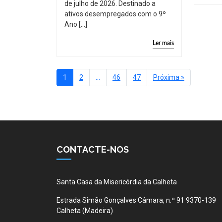
de julho de 2026. Destinado a
ativos desempregados com o 9º
Ano […]
Ler mais
1
2
…
46
47
Próxima »
CONTACTE-NOS
Santa Casa da Misericórdia da Calheta
Estrada Simão Gonçalves Câmara, n.º 91 9370-139
Calheta (Madeira)