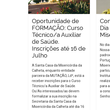
Oportunidade de
Co
FORMAÇÃO: Curso
Dia
Técnico/a Auxiliar
Mis
de Saúde.
No dia
Inscrições até 16 de
Nossa 
Julho
padroe
Portug
A Santa Casa da Misericórdia da
Miseri
Calheta, enquanto entidade
partic
parceira da MUTAÇÃO, Ldª, está a
Instit
receber inscrições para o Curso
realiz
Técnico/a Auxiliar de Saúde.
para a
Os/As interessados/as devem
a cons
formalizar a sua inscrição na
Senhor
Secretaria da Santa Casa da
Misericórdia da Calheta até dia 16