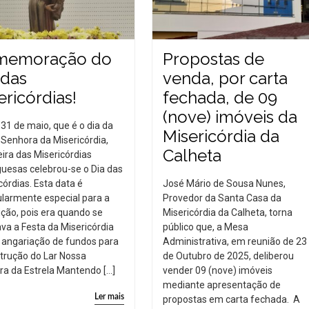
memoração do
Propostas de
 das
venda, por carta
ericórdias!
fechada, de 09
(nove) imóveis da
 31 de maio, que é o dia da
Misericórdia da
Senhora da Misericórdia,
Calheta
ira das Misericórdias
uesas celebrou-se o Dia das
córdias. Esta data é
José Mário de Sousa Nunes,
ularmente especial para a
Provedor da Santa Casa da
uição, pois era quando se
Misericórdia da Calheta, torna
ava a Festa da Misericórdia
público que, a Mesa
 angariação de fundos para
Administrativa, em reunião de 23
trução do Lar Nossa
de Outubro de 2025, deliberou
a da Estrela Mantendo […]
vender 09 (nove) imóveis
mediante apresentação de
Ler mais
propostas em carta fechada. A