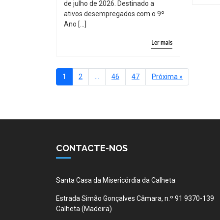
de julho de 2026. Destinado a
ativos desempregados com o 9º
Ano […]
Ler mais
1
2
…
46
47
Próxima »
CONTACTE-NOS
Santa Casa da Misericórdia da Calheta
Estrada Simão Gonçalves Câmara, n.º 91 9370-139
Calheta (Madeira)