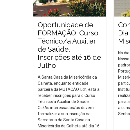
Oportunidade de
Co
FORMAÇÃO: Curso
Dia
Técnico/a Auxiliar
Mis
de Saúde.
No dia
Inscrições até 16 de
Nossa 
Julho
padroe
Portug
A Santa Casa da Misericórdia da
Miseri
Calheta, enquanto entidade
partic
parceira da MUTAÇÃO, Ldª, está a
Instit
receber inscrições para o Curso
realiz
Técnico/a Auxiliar de Saúde.
para a
Os/As interessados/as devem
a cons
formalizar a sua inscrição na
Senhor
Secretaria da Santa Casa da
Misericórdia da Calheta até dia 16