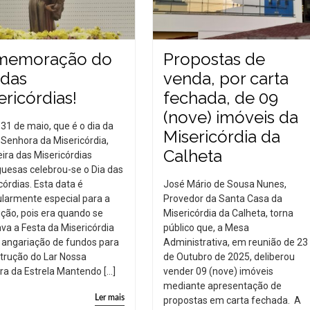
memoração do
Propostas de
 das
venda, por carta
ericórdias!
fechada, de 09
(nove) imóveis da
 31 de maio, que é o dia da
Misericórdia da
Senhora da Misericórdia,
Calheta
ira das Misericórdias
uesas celebrou-se o Dia das
córdias. Esta data é
José Mário de Sousa Nunes,
ularmente especial para a
Provedor da Santa Casa da
uição, pois era quando se
Misericórdia da Calheta, torna
ava a Festa da Misericórdia
público que, a Mesa
 angariação de fundos para
Administrativa, em reunião de 23
trução do Lar Nossa
de Outubro de 2025, deliberou
a da Estrela Mantendo […]
vender 09 (nove) imóveis
mediante apresentação de
Ler mais
propostas em carta fechada. A