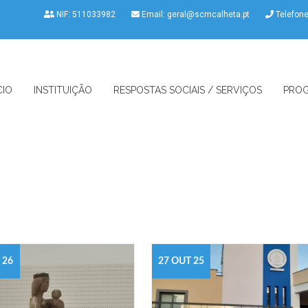
NIF: 511033982
Email:
geral@scmcalheta.pt
Telefon
CIO
INSTITUIÇÃO
RESPOSTAS SOCIAIS / SERVIÇOS
PROG
 26
27 OUT 25