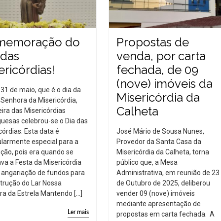
memoração do
Propostas de
 das
venda, por carta
ericórdias!
fechada, de 09
(nove) imóveis da
 31 de maio, que é o dia da
Misericórdia da
Senhora da Misericórdia,
Calheta
ira das Misericórdias
uesas celebrou-se o Dia das
córdias. Esta data é
José Mário de Sousa Nunes,
ularmente especial para a
Provedor da Santa Casa da
uição, pois era quando se
Misericórdia da Calheta, torna
ava a Festa da Misericórdia
público que, a Mesa
 angariação de fundos para
Administrativa, em reunião de 23
trução do Lar Nossa
de Outubro de 2025, deliberou
a da Estrela Mantendo […]
vender 09 (nove) imóveis
mediante apresentação de
Ler mais
propostas em carta fechada. A