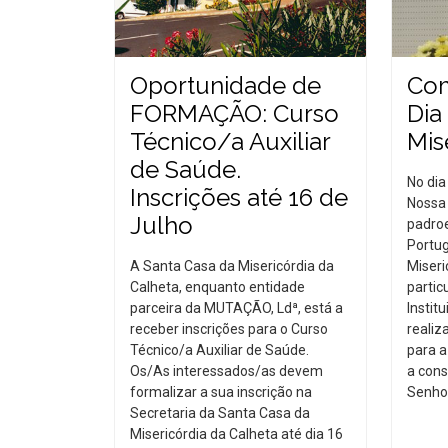
Oportunidade de
Co
FORMAÇÃO: Curso
Dia
Técnico/a Auxiliar
Mis
de Saúde.
No dia
Inscrições até 16 de
Nossa 
Julho
padroe
Portug
A Santa Casa da Misericórdia da
Miseri
Calheta, enquanto entidade
partic
parceira da MUTAÇÃO, Ldª, está a
Instit
receber inscrições para o Curso
realiz
Técnico/a Auxiliar de Saúde.
para a
Os/As interessados/as devem
a cons
formalizar a sua inscrição na
Senhor
Secretaria da Santa Casa da
Misericórdia da Calheta até dia 16