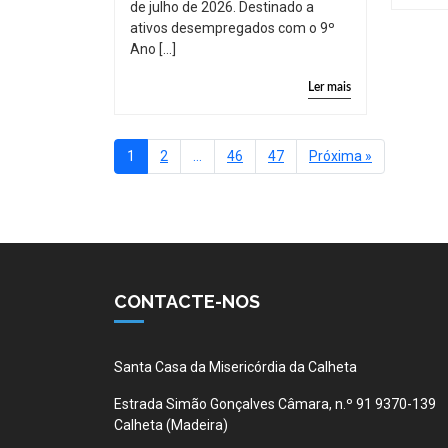
de julho de 2026. Destinado a
ativos desempregados com o 9º
Ano […]
Ler mais
1
2
…
46
47
Próxima »
CONTACTE-NOS
Santa Casa da Misericórdia da Calheta
Estrada Simão Gonçalves Câmara, n.º 91 9370-139
Calheta (Madeira)