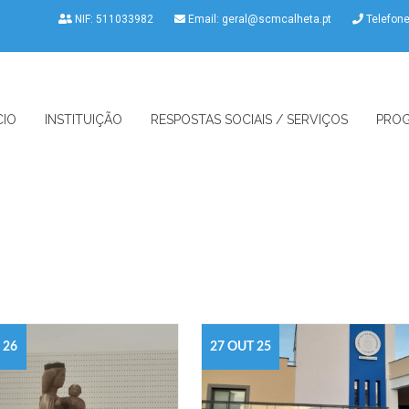
NIF: 511033982
Email:
geral@scmcalheta.pt
Telefon
CIO
INSTITUIÇÃO
RESPOSTAS SOCIAIS / SERVIÇOS
PROG
 26
27 OUT 25