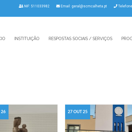
NIF: 511033982
Email:
geral@scmcalheta.pt
Telefon
CIO
INSTITUIÇÃO
RESPOSTAS SOCIAIS / SERVIÇOS
PROG
 26
27 OUT 25