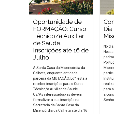
Oportunidade de
Co
FORMAÇÃO: Curso
Dia
Técnico/a Auxiliar
Mis
de Saúde.
No dia
Inscrições até 16 de
Nossa 
Julho
padroe
Portug
A Santa Casa da Misericórdia da
Miseri
Calheta, enquanto entidade
partic
parceira da MUTAÇÃO, Ldª, está a
Instit
receber inscrições para o Curso
realiz
Técnico/a Auxiliar de Saúde.
para a
Os/As interessados/as devem
a cons
formalizar a sua inscrição na
Senhor
Secretaria da Santa Casa da
Misericórdia da Calheta até dia 16