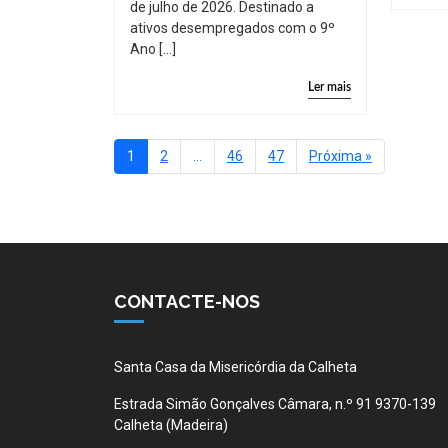
de julho de 2026. Destinado a
ativos desempregados com o 9º
Ano […]
Ler mais
1
2
…
46
47
Próxima »
CONTACTE-NOS
Santa Casa da Misericórdia da Calheta
Estrada Simão Gonçalves Câmara, n.º 91 9370-139
Calheta (Madeira)