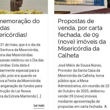
memoração do
Propostas de
 das
venda, por carta
ericórdias!
fechada, de 09
(nove) imóveis da
 31 de maio, que é o dia da
Misericórdia da
Senhora da Misericórdia,
Calheta
ira das Misericórdias
uesas celebrou-se o Dia das
córdias. Esta data é
José Mário de Sousa Nunes,
ularmente especial para a
Provedor da Santa Casa da
uição, pois era quando se
Misericórdia da Calheta, torna
ava a Festa da Misericórdia
público que, a Mesa
 angariação de fundos para
Administrativa, em reunião de 23
trução do Lar Nossa
de Outubro de 2025, deliberou
a da Estrela Mantendo […]
vender 09 (nove) imóveis
mediante apresentação de
Ler mais
propostas em carta fechada. A