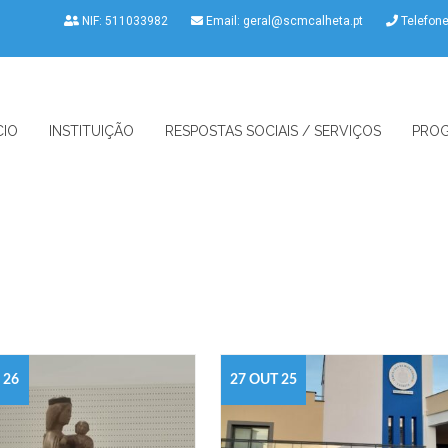
NIF: 511033982
Email:
geral@scmcalheta.pt
Telefon
CIO
INSTITUIÇÃO
RESPOSTAS SOCIAIS / SERVIÇOS
PROG
 26
27 OUT 25