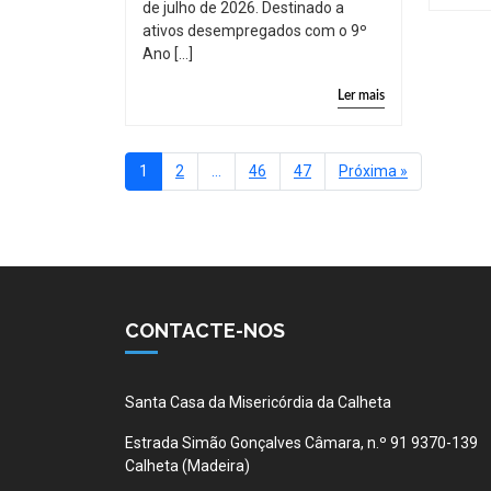
de julho de 2026. Destinado a
ativos desempregados com o 9º
Ano […]
Ler mais
1
2
…
46
47
Próxima »
CONTACTE-NOS
Santa Casa da Misericórdia da Calheta
Estrada Simão Gonçalves Câmara, n.º 91 9370-139
Calheta (Madeira)