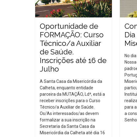
Oportunidade de
Co
FORMAÇÃO: Curso
Dia
Técnico/a Auxiliar
Mis
de Saúde.
No dia
Inscrições até 16 de
Nossa 
Julho
padroe
Portug
A Santa Casa da Misericórdia da
Miseri
Calheta, enquanto entidade
partic
parceira da MUTAÇÃO, Ldª, está a
Instit
receber inscrições para o Curso
realiz
Técnico/a Auxiliar de Saúde.
para a
Os/As interessados/as devem
a cons
formalizar a sua inscrição na
Senhor
Secretaria da Santa Casa da
Misericórdia da Calheta até dia 16