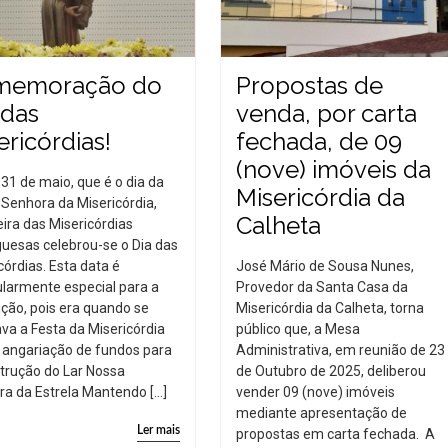
memoração do
Propostas de
 das
venda, por carta
ericórdias!
fechada, de 09
(nove) imóveis da
 31 de maio, que é o dia da
Misericórdia da
Senhora da Misericórdia,
Calheta
ira das Misericórdias
uesas celebrou-se o Dia das
córdias. Esta data é
José Mário de Sousa Nunes,
ularmente especial para a
Provedor da Santa Casa da
uição, pois era quando se
Misericórdia da Calheta, torna
ava a Festa da Misericórdia
público que, a Mesa
 angariação de fundos para
Administrativa, em reunião de 23
trução do Lar Nossa
de Outubro de 2025, deliberou
a da Estrela Mantendo […]
vender 09 (nove) imóveis
mediante apresentação de
Ler mais
propostas em carta fechada. A