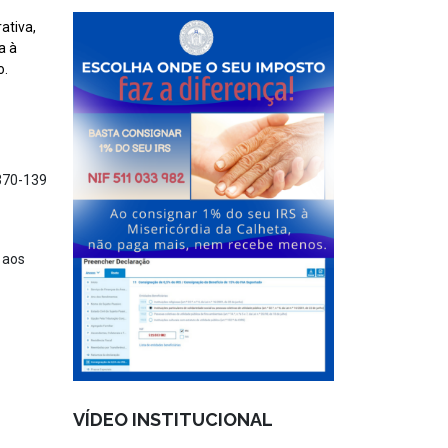
ativa,
a à
o.
9370-139
 aos
VÍDEO INSTITUCIONAL