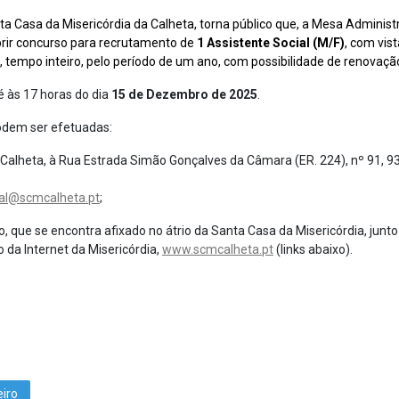
a da Misericórdia da Calheta, torna público que, a Mesa Administr
brir concurso para recrutamento de
1 Assistente Social (M/F)
, com vist
 tempo inteiro, pelo período de um ano, com possibilidade de renovaçã
s 17 horas do dia
15 de Dezembro de 2025
.
podem ser efetuadas:
 Calheta, à Rua Estrada Simão Gonçalves da Câmara (ER. 224), nº 91, 
al@scmcalheta.pt
;
 se encontra afixado no átrio da Santa Casa da Misericórdia, junto
o da Internet da Misericórdia,
www.scmcalheta.pt
(links abaixo).
iro